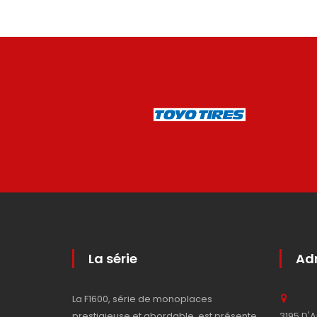
La série
Adm
La F1600, série de monoplaces
prestigieuse et abordable, est présente
3195 D'