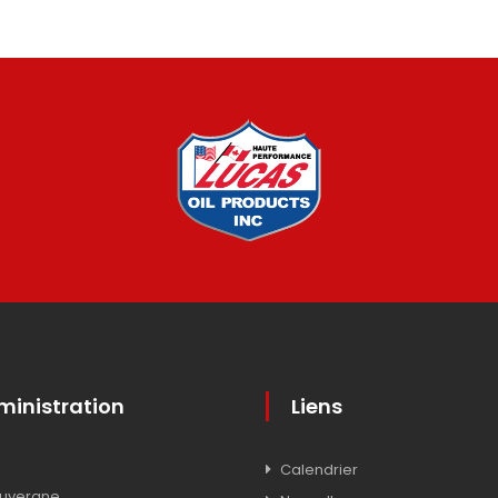
inistration
Liens
Calendrier
Auvergne