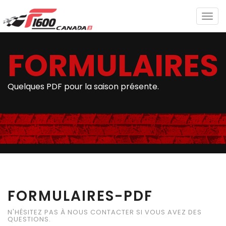
Togg
navig
FORMULAIRES
Quelques PDF pour la saison présente.
FORMULAIRES-PDF
N'HÉSITEZ PAS À NOUS CONTACTER SI VOUS AVEZ DES
QUESTIONS.