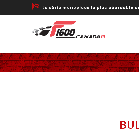
La série monoplace la plus abordable 
BUL