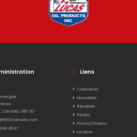
inistration
Liens
Calendrier
Auvergne
Nouvelles
vières
Résultats
 Canada, G8Y 3L1
Pilotes
o@f1600canada.com
Photos/Vidéos
298-6537
La série