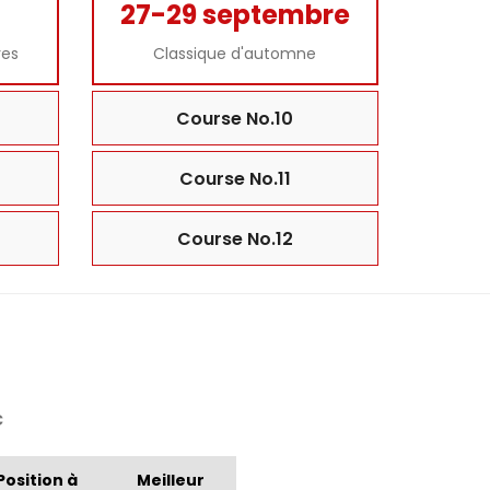
27-29 septembre
res
Classique d'automne
Course No.10
Course No.11
Course No.12
C
Position à
Meilleur