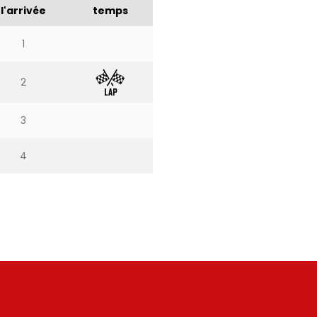
l'arrivée
temps
1
2
3
4