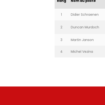
Rang
Nom du pilote
1
Didier Schraenen
2
Duncan Murdoch
3
Martin Janson
4
Michel Vezina