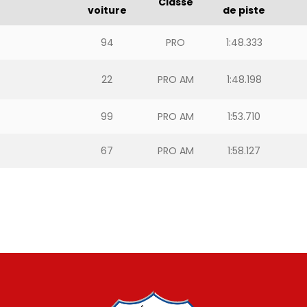
Classe
voiture
de piste
94
PRO
1:48.333
22
PRO AM
1:48.198
99
PRO AM
1:53.710
67
PRO AM
1:58.127