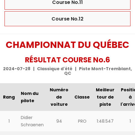
Course No.11
Course No.12
CHAMPIONNAT DU QUÉBEC
RÉSULTAT COURSE No.6
2024-07-28 | Classique d'été | Piste Mont-Tremblant,
QC
Numéro
Meilleur
Positi
Nom du
Rang
de
Classe
tour de
à
pilote
voiture
piste
l'arri
Didier
1
94
PRO
1:48.547
1
Schraenen